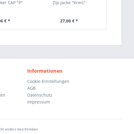
cker CAP "P"
Zip-Jacke "Kreis"
BIC-F
96 € *
27,00 € *
1,
Informationen
Cookie-Einstellungen
AGB
gen
Datenschutz
Impressum
ht anders beschrieben